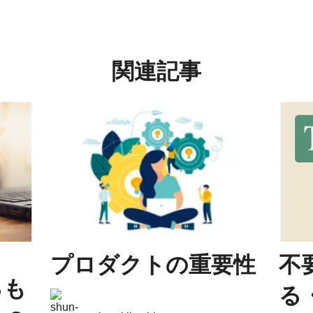
関連記事
プロダクトの重要性
不
るも
る