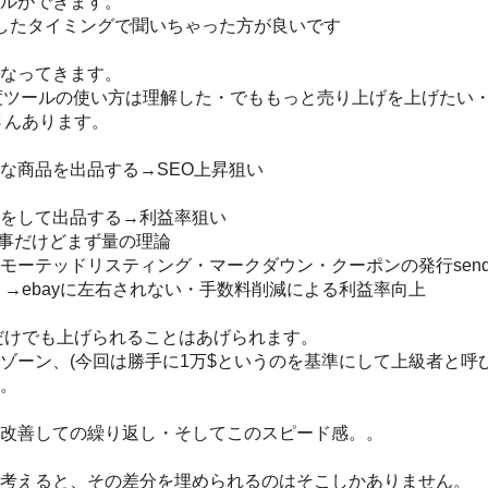
ルができます。
したタイミングで聞いちゃった方が良いです
なってきます。
程度ツールの使い方は理解した・でももっと売り上げを上げたい
さんあります。
な商品を出品する→SEO上昇狙い
をして出品する→利益率狙い
大事だけどまず量の理論
ーテッドリスティング・マークダウン・クーポンの発行send of
→ebayに左右されない・手数料削減による利益率向上
だけでも上げられることはあげられます。
ゾーン、(今回は勝手に1万$というのを基準にして上級者と呼び
。
改善しての繰り返し・そしてこのスピード感。。
考えると、その差分を埋められるのはそこしかありません。