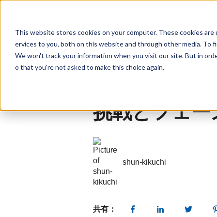
This website stores cookies on your computer. These cookies are 
ervices to you, both on this website and through other media. To f
We won't track your information when you visit our site. But in orde
o that you're not asked to make this choice again.
Aug 24, 2021 10:21:56 PM
挑戦とフェー
shun-kikuchi
共有：