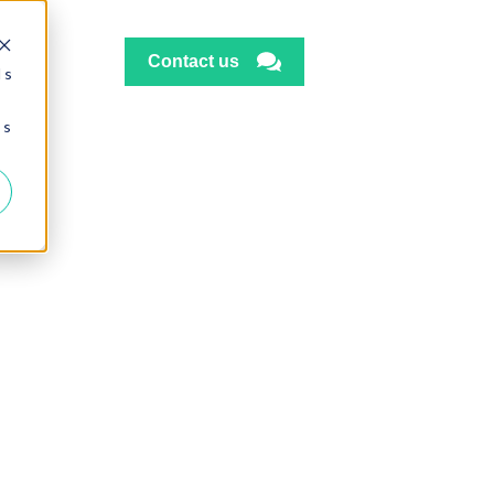
Contact us
 s
 s