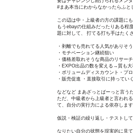
要はチャレンジし続けられるメンタ
#まあ本当にわからなかったらふと
この辺は中・上級者の方の課題にも
もうebayの仕組みだったりある
題に対して、 打てる打ち手はたく
・剥離でも売れてる人気がありそう
・モチベーション継続狙い
・価格差取れそうな商品のリサーチ
・EXPO出品の数を変える→質も
・ボリュームディスカウント・プロモ
・販売促進 ・直接取引に持っていく
などなど まあざっとばーっと言う
ただ、中級者から上級者と言われる
て、自分の実行力による依存します
仮説・検証の繰り返し・テストして
なりたい自分の状態を現実的に見て